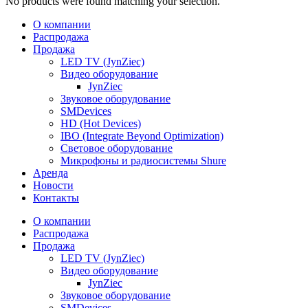
No products were found matching your selection.
О компании
Распродажа
Продажа
LED TV (JynZiec)
Видео оборудование
JynZiec
Звуковое оборудование
SMDevices
HD (Hot Devices)
IBO (Integrate Beyond Optimization)
Световое оборудование
Микрофоны и радиосистемы Shure
Аренда
Новости
Контакты
О компании
Распродажа
Продажа
LED TV (JynZiec)
Видео оборудование
JynZiec
Звуковое оборудование
SMDevices