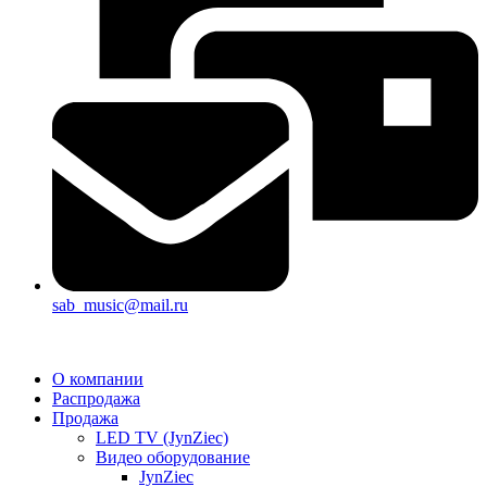
sab_music@mail.ru
О компании
Распродажа
Продажа
LED TV (JynZiec)
Видео оборудование
JynZiec